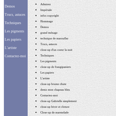
Admirez
Demos
Impériale
Trucs, astuces
infos copyright
Hommage
Techniques
Demos
Les pigments
grand ménage
technique de maroufler
Les papiers
Trucs, astuces
L'artiste
close-up d'un coeur la nuit
Techniques
Contactez-moi
Les pigments
close-up de frangipaniers
Les papiers
L'artiste
close-up brume chute
demo mon chapeau bleu
Contactez-moi
close-up Gabrielle simplement
close-up hiver et cloture
Close-up de marmelade