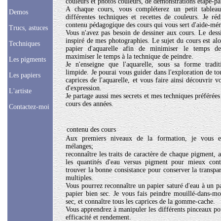
couleurs et photos couleurs, de démonstrations étape-pa
A chaque cours, vous compléterez un petit tablea
Demos
différentes techniques et recettes de couleurs. Je ré
contenu pédagogique des cours qui vous sert d'aide-mé
Trucs, astuces
Vous n'avez pas besoin de dessiner aux cours. Le dess
inspiré de mes photographies. Le sujet du cours est alor
Techniques
papier d'aquarelle afin de minimiser le temps de
maximiser le temps à la technique de peindre.
Les pigments
Je n'enseigne que l'aquarelle, sous sa forme tradit
limpide. Je pourai vous guider dans l'exploration de tou
Les papiers
caprices de l'aquarelle, et vous faire ainsi découvrir vo
d'expression.
L'artiste
Je partage aussi mes secrets et mes techniques préférées
cours des années.
Contactez-moi
contenu des cours
Aux premiers niveaux de la formation, je vous en
mélanges;
reconnaître les traits de caractère de chaque pigment, 
les quantités d'eau versus pigment pour mieux contr
trouver la bonne consistance pour conserver la transpar
multiples.
Vous pourrez reconnaître un papier saturé d'eau à un 
papier bien sec. Je vous fais peindre mouillé-dans-mo
sec, et connaître tous les caprices de la gomme-cache.
Vous apprendrez à manipuler les différents pinceaux p
efficacité et rendement.