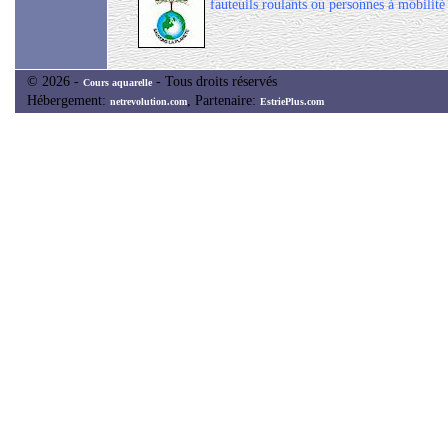
fauteuils roulants ou personnes à mobilité 
© 2026 -
- Tous droits réservés
Cours aquarelle
Hébergement:
, Partenaire:
netrevolution.com
EstriePlus.com