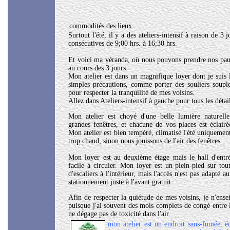
commodités des lieux
Surtout l'été, il y a des ateliers-intensif à raison de 3
consécutives de 9;00 hrs. à 16;30 hrs.
Et voici ma véranda, où nous pouvons prendre nos paus
au cours des 3 jours.
Mon atelier est dans un magnifique loyer dont je suis 
simples précautions, comme porter des souliers soupl
pour respecter la tranquilité de mes voisins.
Allez dans Ateliers-intensif à gauche pour tous les détai
Mon atelier est choyé d'une belle lumière naturell
grandes fenêtres, et chacune de vos places est éclairé
Mon atelier est bien tempéré, climatisé l'été uniquement
trop chaud, sinon nous jouissons de l'air des fenêtres.
Mon loyer est au deuxième étage mais le hall d'entré
facile à circuler. Mon loyer est un plein-pied sur tou
d'escaliers à l'intérieur, mais l'accès n'est pas adapté 
stationnement juste à l'avant gratuit.
Afin de respecter la quiétude de mes voisins, je n'ense
puisque j'ai souvent des mois complets de congé entre l
ne dégage pas de toxicité dans l'air.
mon atelier est un endroit sans-fumée, é